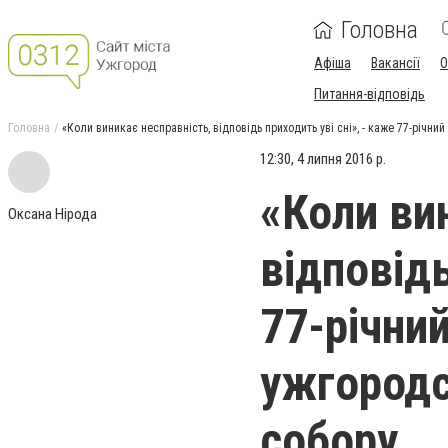
Головна
Афіша
Вакансії
О
Питання-відповідь
Головна
«Коли виникає несправність, відповідь приходить уві сні», - каже 77-річ
12:30, 4 липня 2016 р.
«Коли ви
Оксана Нірода
відповідь
77-річни
ужгородс
собору