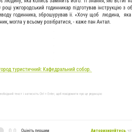
 людину, яка колись замінить його. Ті знання, які встиг н
0 році ужгородський годинникар підготував інструкцію з о
иводу годинника, зброшурував її. «Хочу щоб людина, яка
ик, могла у всьому розібратися, - каже пан Антал.
ород туристичний: Кафедральний собор.
бхідний текст і натисніть Ctrl + Enter, щоб повідомити про це редакцію
0,0
Оцініть першим
Авторизируйтесь
, ч