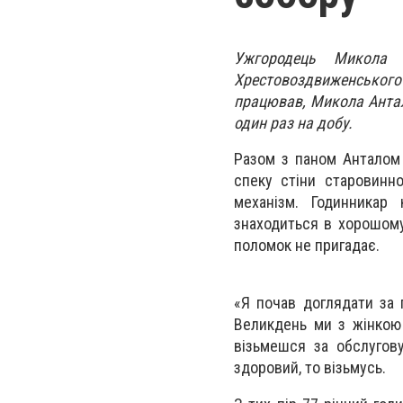
Ужгородець Микола
Хрестовоздвиженського
працював, Микола Анта
один раз на добу.
Разом з паном Анталом 
спеку стіни старовинн
механізм. Годинникар
знаходиться в хорошому
поломок не пригадає.
«Я почав доглядати за 
Великдень ми з жінкою 
візьмешся за обслугов
здоровий, то візьмусь.