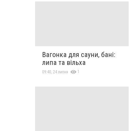
Вагонка для сауни, бані:
липа та вільха
1
09:40, 24 липня