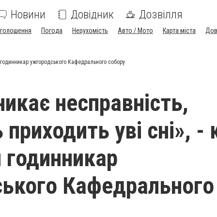
Новини
Довідник
Дозвілля
голошення
Погода
Нерухомість
Авто / Мото
Карта міста
Дов
ний годинникар ужгородського Кафедрального собору
никає несправність,
 приходить уві сні», -
й годинникар
ького Кафедрального