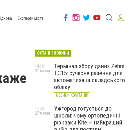
ідкова
Експерти міста
ОСТАННІ НОВИНИ
Термінал збору даних Zebra
14:19
31 липня
TC15: сучасне рішення для
 каже
автоматизації складського
обліку
НОВИНИ КОМПАНІЙ
Ужгород готується до
11:00
27 липня
школи: чому ортопедичні
рюкзаки Kite – найкращий
вибір для постави