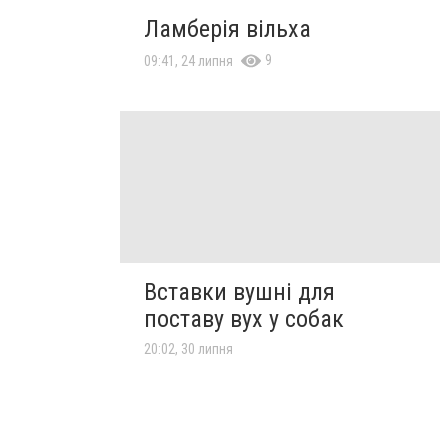
Ламберія вільха
9
09:41, 24 липня
Вставки вушні для
поставу вух у собак
20:02, 30 липня