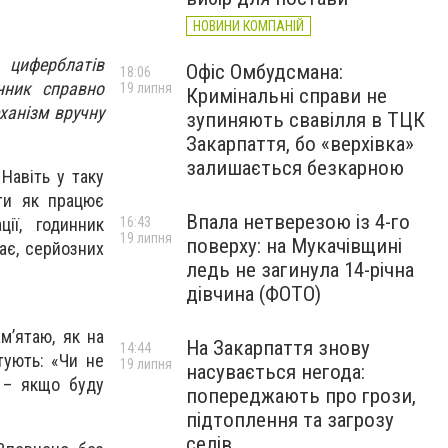
НОВИНИ КОМПАНІЙ
иферблатів
Офіс Омбудсмана:
18:06
нник справно
19 липня
Кримінальні справи не
анізм вручну
зупиняють свавілля в ТЦК
Закарпаття, бо «верхівка»
залишається безкарною
Навіть у таку
ти як працює
Впала нетверезою із 4-го
16:43
ії, годинник
19 липня
поверху: на Мукачівщині
ає, серйозних
ледь не загинула 14-річна
дівчина (ФОТО)
м’ятаю, як на
На Закарпаття знову
14:44
тують: «Чи не
19 липня
насувається негода:
в – якщо буду
попереджають про грози,
підтоплення та загрозу
селів