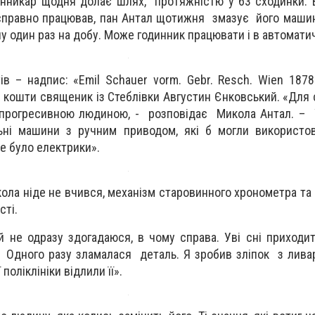
динникар щодня долає шлях, протяжністю у 63 сходинки. 
 справно працював, пан Антал щотижня змазує його маш
у один раз на добу. Може годинник працювати і в автомати
в – надпис: «Emil Schauer vorm. Gebr. Resch. Wien 1878
і кошти священик із Стеблівки Августин Єнковський. «Для 
прогресивною людиною, - розповідає Микола Антал. – У
льні машини з ручним приводом, які б могли використо
не було електрики».
ола ніде не вчився, механізм старовинного хронометра та
сті.
й не одразу здогадаюся, в чому справа. Уві сні приходить
– Одного разу зламалася деталь. Я зробив зліпок з ливар
 поліклініки відлили її».