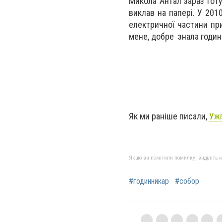
Микола Антал зараз готує
виклав на папері. У 201
електричної частини пр
мене, добре знала годинн
Як ми раніше писали,
Ужг
Якщо ви помітили помилку, виділіть нео
#годинникар
#собор