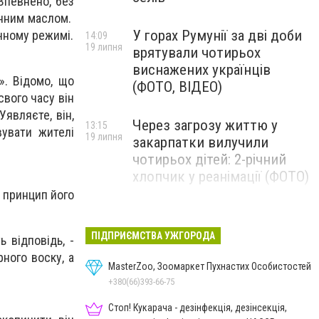
Впевнено, без
инним маслом.
У горах Румунії за дві доби
чному режимі.
14:09
19 липня
врятували чотирьох
виснажених українців
». Відомо, що
(ФОТО, ВІДЕО)
свого часу він
являєте, він,
Через загрозу життю у
13:15
вувати жителі
19 липня
закарпатки вилучили
чотирьох дітей: 2-річний
хлопчик у реанімації (ФОТО)
 принцип його
Ужгород прощатиметься із
12:31
19 липня
полеглим захисником
ПІДПРИЄМСТВА УЖГОРОДА
 відповідь, -
Артемом Ромчаком
ного воску, а
MasterZoo, Зоомаркет Пухнастих Особистостей
+380(66)393-66-75
Стоп! Кукарача - дезінфекція, дезінсекція,