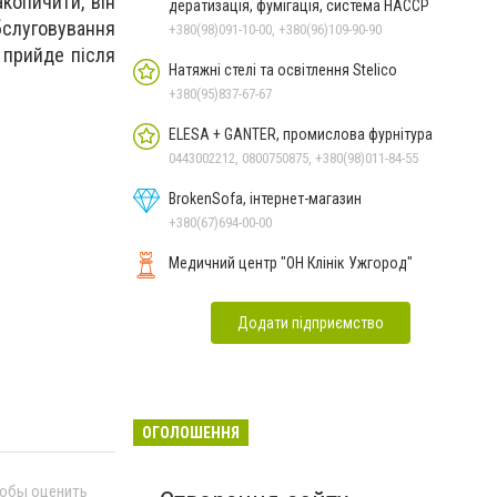
акопичити, він
дератизація, фумігація, система HACCP
бслуговування
+380(98)091-10-00, +380(96)109-90-90
 прийде після
Натяжні стелі та освітлення Stelico
+380(95)837-67-67
ELESA + GANTER, промислова фурнітура
0443002212, 0800750875, +380(98)011-84-55
BrokenSofa, інтернет-магазин
+380(67)694-00-00
Медичний центр "ОН Клінік Ужгород"
Додати підприємство
ОГОЛОШЕННЯ
тобы оценить