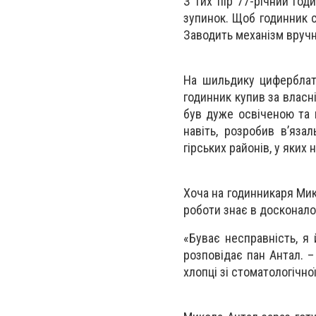
З тих пір 77-річний го
зупинок. Щоб годинник
Заводить механізм вручн
На шильдику циферблаті
годинник купив за власн
був дуже освіченою та 
навіть, розробив в’яза
гірських районів, у яких 
Хоча на годинникаря Мик
роботи знає в досконало
«Буває несправність, я 
розповідає пан Антал. 
хлопці зі стоматологічної