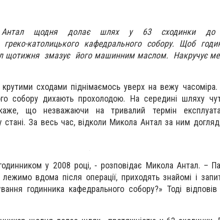
 Антал щодня долає шлях у 63 сходинки до ц
 греко-католицького кафедрального собору. Щоб годи
л щотижня змазує його машинним маслом. Накручує мех
крутими сходами піднімаємось уверх на вежу часоміра. 
ого собору дихають прохолодою. На середині шляху чу
 каже, що незважаючи на тривалий термін експлуатац
 стані. За весь час, відколи Микола Антал за ним догляд
годинником у 2008 році, - розповідає Микола Антал. – Па
лежимо вдома після операції, приходять знайомі і запи
ування годинника кафедрального собору?» Тоді відпові