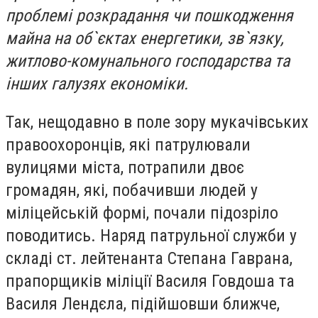
проблемі розкрадання чи пошкодження
майна на об`єктах енергетики, зв`язку,
житлово-комунального господарства та
інших галузях економіки.
Так, нещодавно в поле зору мукачівських
правоохоронців, які патрулювали
вулицями міста, потрапили двоє
громадян, які, побачивши людей у
міліцейській формі, почали підозріло
поводитись. Наряд патрульної служби у
складі ст. лейтенанта Степана Гаврана,
прапорщиків міліції Василя Говдоша та
Василя Лендєла, підійшовши ближче,