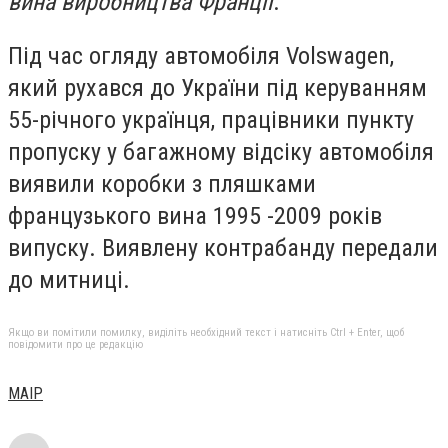
вина виробництва Франції
.
Під час огляду автомобіля Volswagen,
який рухався до України під керуванням
55-річного українця, працівники пункту
пропуску у багажному відсіку автомобіля
виявили коробки з пляшками
французького вина 1995 -2009 років
випуску. Виявлену контрабанду передали
до митниці.
Якщо ви помітили помилку, виділіть необхідний текст і натисніть Ctrl + Enter, щоб
повідомити про це редакцію
МАІР