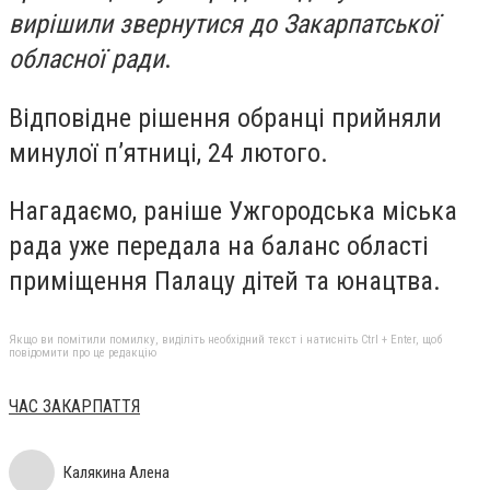
вирішили звернутися до Закарпатської
обласної ради
.
Відповідне рішення обранці прийняли
минулої п’ятниці, 24 лютого.
Нагадаємо, раніше Ужгородська міська
рада уже передала на баланс області
приміщення Палацу дітей та юнацтва.
Якщо ви помітили помилку, виділіть необхідний текст і натисніть Ctrl + Enter, щоб
повідомити про це редакцію
ЧАС ЗАКАРПАТТЯ
Калякина Алена