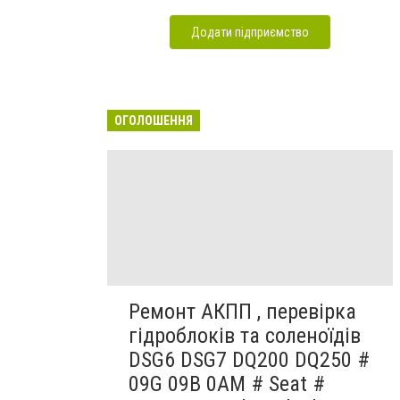
Додати підприємство
ОГОЛОШЕННЯ
Ремонт АКПП , перевірка
гідроблоків та соленоїдів
DSG6 DSG7 DQ200 DQ250 #
09G 09B 0AM # Seat #