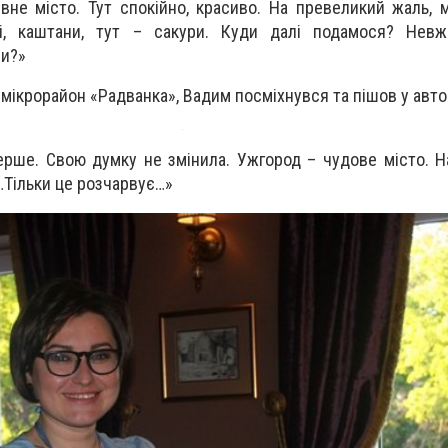
вне місто. Тут спокійно, красиво. На превеликий жаль, 
ві, каштани, тут – сакури. Куди далі подамося? Нев
ни?»
 мікрорайон «Радванка», Вадим посміхнувся та пішов у авто
ерше. Свою думку не змінила. Ужгород – чудове місто. Н
…Тільки це розчарвує…»