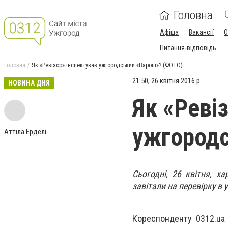
Головна
Афіша
Вакансії
О
Питання-відповідь
Головна
Як «Ревізор» інспектував ужгородський «Варош»? (ФОТО)
21:50, 26 квітня 2016 р.
НОВИНА ДНЯ
Як «Реві
ужгородс
Аттіла Ерделі
Сьогодні, 26 квітня, 
завітали на перевірку в
Кореспонденту 0312.ua 