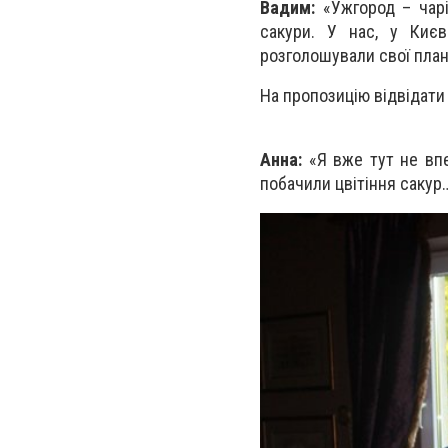
Вадим:
«Ужгород – чарі
сакури. У нас, у Киє
розголошували свої пла
На пропозицію відвідати
Анна:
«Я вже тут не вп
побачили цвітіння сакур