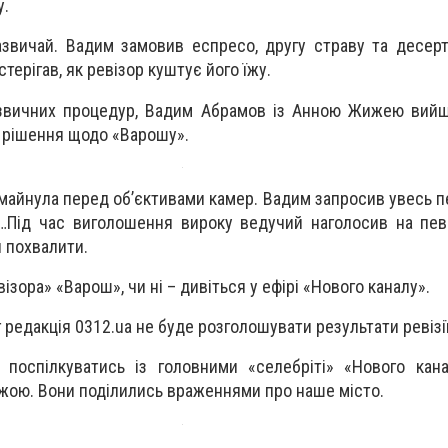
у.
зазвичай. Вадим замовив еспресо, другу страву та десерт
ерігав, як ревізор куштує його їжу.
 звичних процедур, Вадим Абрамов із Анною Жижею вийш
и рішення щодо «Варошу».
майнула перед об’єктивами камер. Вадим запросив увесь пе
…Під час виголошення вироку ведучий наголосив на пев
й похвалити.
ізора» «Варош», чи ні – дивіться у ефірі «Нового каналу».
 редакція 0312.ua не буде розголошувати результати ревізії
 поспілкуватись із головними «селебріті» «Нового кан
ою. Вони поділились враженнями про наше місто.