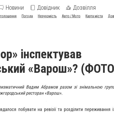
Новини
Довідник
Дозвілля
голошення
Погода
Нерухомість
Авто / Мото
Карта міста
Дов
зор» інспектував
ький «Варош»? (ФОТО
харизматичний Вадим Абрамов разом зі знімальною груп
 ужгородський ресторан «Варош».
вдалося побувати на ревізії та розділити переживання 