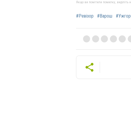
Якщо ви помітили помилку, виділіть нео
#Ревізор
#Варош
#Ужгор