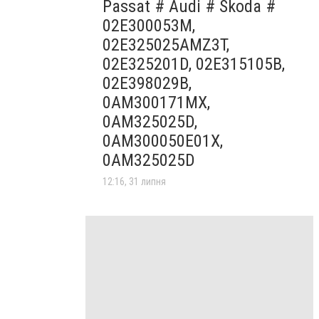
Passat # Audi # Skoda #
02E300053M,
02E325025AMZ3T,
02E325201D, 02E315105B,
02E398029B,
0AM300171MX,
0AM325025D,
0AM300050E01X,
0AM325025D
12:16, 31 липня