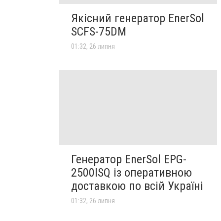
Якісний генератор EnerSol
SCFS-75DM
01:32, 26 липня
Генератор EnerSol EPG-
2500ISQ із оперативною
доставкою по всій Україні
01:32, 26 липня