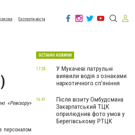
ідкова
Експерти міста
ОСТАННІ НОВИНИ
У Мукачеві патрульні
17:28
виявили водія з ознаками
)
наркотичного сп’яніння
Після візиту Омбудсмана
16:41
ою «Ревізору»
Закарпатський ТЦК
оприлюднив фото умов у
Берегівському РТЦК
із персоналом