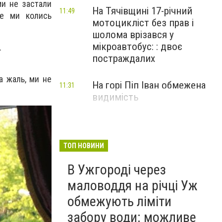
ми не застали
На Тячівщині 17-річний
11:49
же ми колись
мотоцикліст без прав і
шолома врізався у
мікроавтобус: : двоє
.
постраждалих
а жаль, ми не
На горі Піп Іван обмежена
11:31
видимість
ТОП НОВИНИ
В Ужгороді через
маловоддя на річці Уж
обмежують ліміти
забору води: можливе