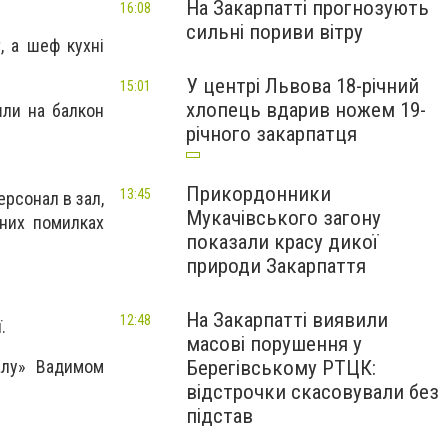
На Закарпатті прогнозують
16:08
сильні пориви вітру
, а шеф кухні
У центрі Львова 18-річний
15:01
хлопець вдарив ножем 19-
ли на балкон
річного закарпатця
Прикордонники
13:45
рсонал в зал,
Мукачівського загону
них помилках
показали красу дикої
природи Закарпаття
На Закарпатті виявили
12:48
.
масові порушення у
Берегівському РТЦК:
алу» Вадимом
відстрочки скасовували без
підстав