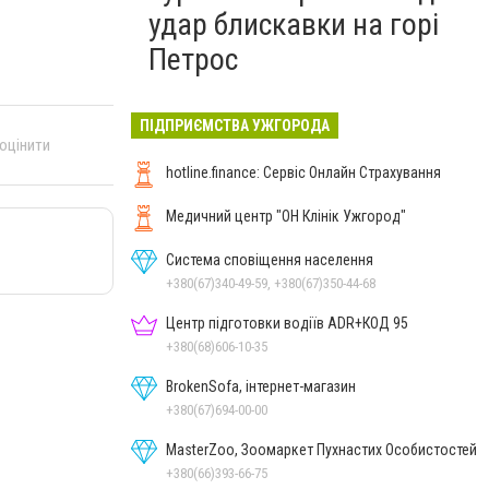
удар блискавки на горі
Петрос
ПІДПРИЄМСТВА УЖГОРОДА
 оцінити
hotline.finance: Сервіс Онлайн Страхування
Медичний центр "ОН Клінік Ужгород"
Система сповіщення населення
+380(67)340-49-59, +380(67)350-44-68
Центр підготовки водіїв ADR+КОД 95
+380(68)606-10-35
BrokenSofa, інтернет-магазин
+380(67)694-00-00
MasterZoo, Зоомаркет Пухнастих Особистостей
+380(66)393-66-75