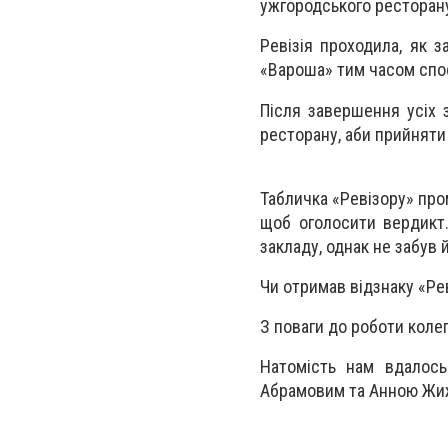
ужгородського ресторан
Ревізія проходила, як 
«Вароша» тим часом спост
Після завершення усіх
ресторану, аби прийнят
Табличка «Ревізору» про
щоб оголосити вердикт
закладу, однак не забув 
Чи отримав відзнаку «Рев
З поваги до роботи колег
Натомість нам вдалось
Абрамовим та Анною Жиж