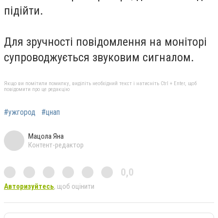
підійти.
Для зручності повідомлення на моніторі
супроводжується звуковим сигналом.
Якщо ви помітили помилку, виділіть необхідний текст і натисніть Ctrl + Enter, щоб
повідомити про це редакцію
#ужгород
#цнап
Мацола Яна
Контент-редактор
0,0
Авторизуйтесь
, щоб оцінити