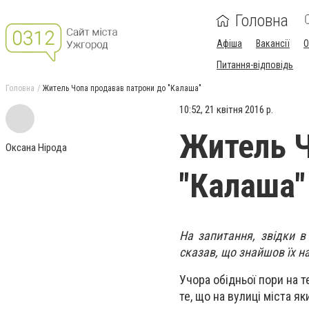
Головна
Афіша
Вакансії
О
Питання-відповідь
Головна
Житель Чопа продавав патрони до "Калаша"
10:52, 21 квітня 2016 р.
Житель Ч
Оксана Нірода
"Калаша"
На запитання, звідки в
сказав, що знайшов їх н
Учора обідньої пори на 
те, що на вулиці міста 