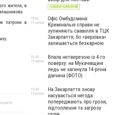
ого жителя, в
НОВИНИ КОМПАНІЙ
Калашникова.
Офіс Омбудсмана:
18:06
ов патрони в
19 липня
Кримінальні справи не
зупиняють свавілля в ТЦК
Закарпаття, бо «верхівка»
изу.
залишається безкарною
Впала нетверезою із 4-го
16:43
19 липня
поверху: на Мукачівщині
ледь не загинула 14-річна
дівчина (ФОТО)
На Закарпаття знову
14:44
19 липня
насувається негода:
попереджають про грози,
 оцінити
підтоплення та загрозу
селів