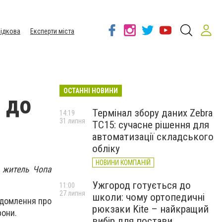
ідкова
Експерти міста
ОСТАННІ НОВИНИ
 до
Термінал збору даних Zebra
14:19
31 липня
TC15: сучасне рішення для
автоматизації складського
обліку
НОВИНИ КОМПАНІЙ
й житель Чопа
Ужгород готується до
11:00
27 липня
школи: чому ортопедичні
відомлення про
рюкзаки Kite – найкращий
рони.
вибір для постави