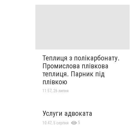
Теплиця з полікарбонату.
Промислова плівкова
теплиця. Парник під
плівкою
11:57, 26 липня
Услуги адвоката
5
10:47, 5 серпня