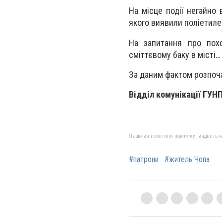
На місце події негайно 
якого виявили поліетиле
На запитання про похо
сміттєвому баку в місті…
За даним фактом розпоча
Відділ комунікації ГУНП
Якщо ви помітили помилку, виділіть нео
#патрони
#житель Чопа