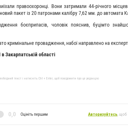
виїхали правоохоронці. Вони затримали 44-річного місцев
новий пакет із 20 патронами калібру 7,62 мм. до автомата 
дження боєприпасів, чоловік пояснив, буцімто знайш
то кримінальне провадження, набої направлено на експерт
 в Закарпатській області
бхідний текст і натисніть Ctrl + Enter, щоб повідомити про це редакцію
0,0
Оцініть першим
Авторизуйтесь
, щоб