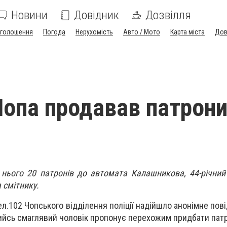
Новини
Довідник
Дозвілля
голошення
Погода
Нерухомість
Авто / Мото
Карта міста
Дов
опа продавав патрони
 нього 20 патронів до автомата Калашникова, 44-річни
а смітнику.
тел.102 Чопського відділення поліції надійшло анонімне по
якийсь смаглявий чоловік пропонує перехожим придбати пат