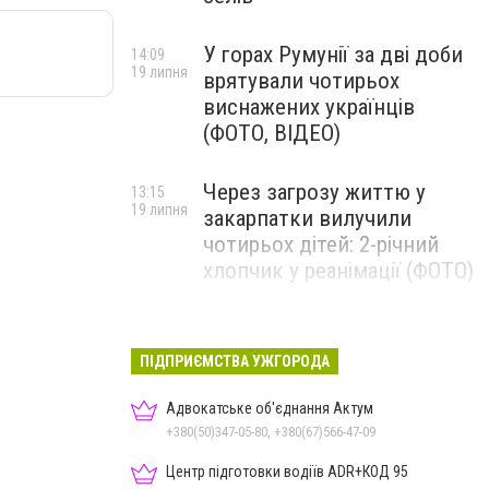
У горах Румунії за дві доби
14:09
19 липня
врятували чотирьох
виснажених українців
(ФОТО, ВІДЕО)
Через загрозу життю у
13:15
19 липня
закарпатки вилучили
чотирьох дітей: 2-річний
хлопчик у реанімації (ФОТО)
Ужгород прощатиметься із
12:31
19 липня
полеглим захисником
ПІДПРИЄМСТВА УЖГОРОДА
Артемом Ромчаком
Адвокатське об'єднання Актум
+380(50)347-05-80, +380(67)566-47-09
Центр підготовки водіїв ADR+КОД 95