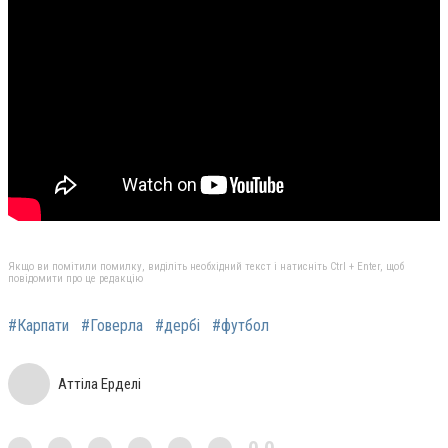
Якщо ви помітили помилку, виділіть необхідний текст і натисніть Ctrl + Enter, щоб
повідомити про це редакцію
#Карпати
#Говерла
#дербі
#футбол
Аттіла Ерделі