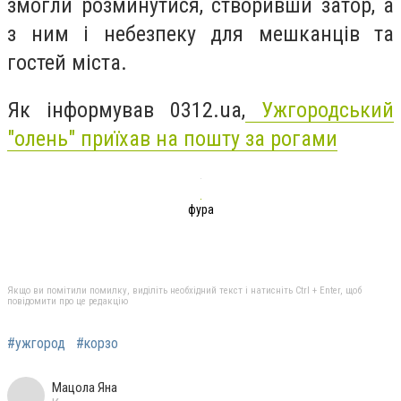
змогли розминутися, створивши затор, а
з ним і небезпеку для мешканців та
гостей міста.
Як інформував 0312.ua,
Ужгородський
"олень" приїхав на пошту за рогами
фура
Якщо ви помітили помилку, виділіть необхідний текст і натисніть Ctrl + Enter, щоб
повідомити про це редакцію
#ужгород
#корзо
Мацола Яна