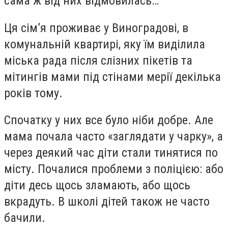
сама ж від них відмовилась…
Ця сім’я проживає у Виноградові, в
комунальній квартирі, яку їм виділила
міська рада після слізних пікетів та
мітингів мами під стінами мерії декілька
років тому.
Спочатку у них все було ніби добре. Але
мама почала часто «заглядати у чарку», а
через деякий час діти стали тинятися по
місту. Почалися проблеми з поліцією: або
діти десь щось зламають, або щось
вкрадуть. В школі дітей також не часто
бачили.