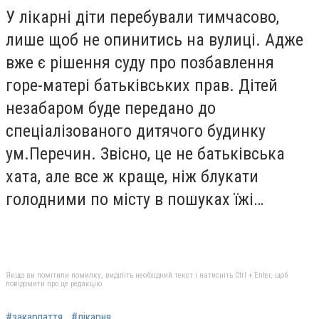
У лікарні діти перебували тимчасово,
лише щоб не опинитись на вулиці. Адже
вже є рішення суду про позбавлення
горе-матері батьківських прав. Дітей
незабаром буде передано до
спеціалізованого дитячого будинку
ум.Перечин. Звісно, це не батьківська
хата, але все ж краще, ніж блукати
голодними по місту в пошуках їжі…
Якщо ви помітили помилку, виділіть необхідний текст і натисніть Ctrl + Enter, щоб
повідомити про це редакцію
#закарпаття
#лікарня