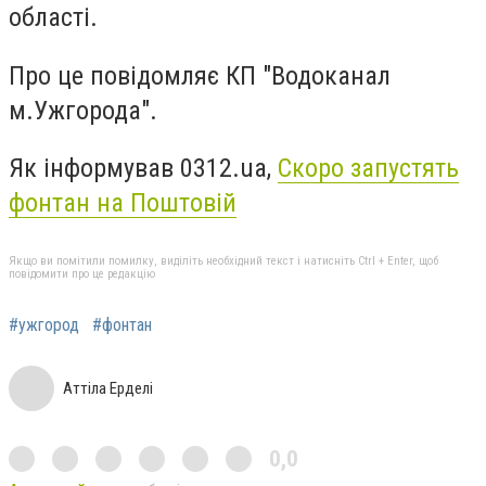
області.
Про це повідомляє КП "Водоканал
м.Ужгорода".
Як інформував 0312.ua,
Скоро запустять
фонтан на Поштовій
Якщо ви помітили помилку, виділіть необхідний текст і натисніть Ctrl + Enter, щоб
повідомити про це редакцію
#ужгород
#фонтан
Аттіла Ерделі
0,0