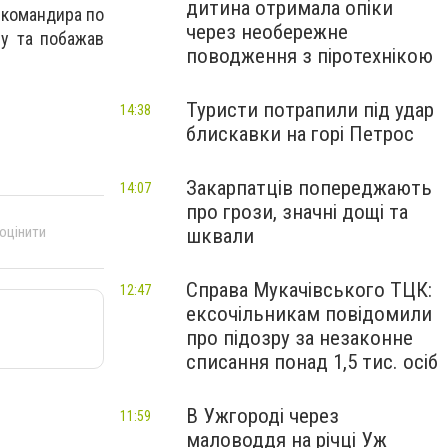
дитина отримала опіки
к командира по
через необережне
бу та побажав
поводження з піротехнікою
Туристи потрапили під удар
14:38
блискавки на горі Петрос
Закарпатців попереджають
14:07
про грози, значні дощі та
 оцінити
шквали
Справа Мукачівського ТЦК:
12:47
ексочільникам повідомили
про підозру за незаконне
списання понад 1,5 тис. осіб
В Ужгороді через
11:59
маловоддя на річці Уж