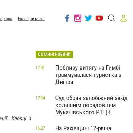
ідкова
Експерти міста
ОСТАННІ НОВИНИ
и
Поблизу витягу на Гимбі
17:41
травмувалася туристка з
Дніпра
Суд обрав запобіжний захід
17:04
колишнім посадовцям
Мукачівського РТЦК
ції. Хлопці з
На Рахівщині 12-річна
16:27