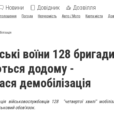
Новини
Довідник
Дозвілля
голошення
Погода
Нерухомість
Авто / Мото
Карта міста
Дов
білізація
ські воїни 128 бригад
ться додому -
ася демобілізація
ція військовослужбовців 128 "четвертої хвилі" мобіліза
ськовий обов'язок.