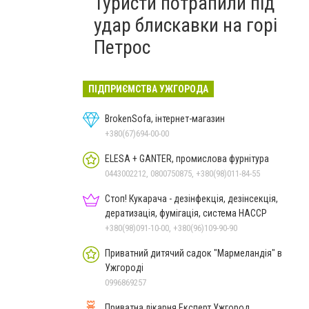
Туристи потрапили під
удар блискавки на горі
Петрос
ПІДПРИЄМСТВА УЖГОРОДА
BrokenSofa, інтернет-магазин
+380(67)694-00-00
ELESA + GANTER, промислова фурнітура
0443002212, 0800750875, +380(98)011-84-55
Стоп! Кукарача - дезінфекція, дезінсекція,
дератизація, фумігація, система HACCP
+380(98)091-10-00, +380(96)109-90-90
Приватний дитячий садок "Мармеландія" в
Ужгороді
0996869257
Приватна лікарня Експерт Ужгород