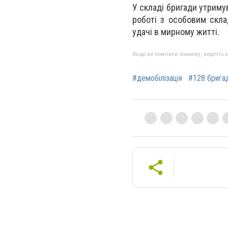
У складі бригади утриму
роботі з особовим скл
удачі в мирному житті.
Якщо ви помітили помилку, виділіть нео
#демобілізація
#128 брига