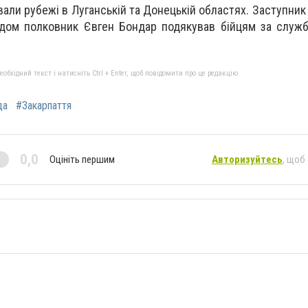
вали рубежі в Луганській та Донецькій областях. Заступни
адом полковник Євген Бондар подякував бійцям за служ
бхідний текст і натисніть Ctrl + Enter, щоб повідомити про це редакцію
да
#Закарпаття
0,0
Оцініть першим
Авторизуйтесь
, щоб