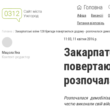
Головна
Афіша
Вакансії
О
Питання-відповідь
Головна
Закарпатські воїни 128 бригади повертаються додому - розпочалася демо
11:03, 11 квітня 2016 р.
Закарпат
Мацола Яна
Контент-редактор
повертаю
розпочал
Розпочалася демобіліза
честю виконали свій вій