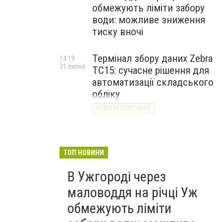
обмежують ліміти забору
води: можливе зниження
тиску вночі
Термінал збору даних Zebra
14:19
31 липня
TC15: сучасне рішення для
автоматизації складського
обліку
НОВИНИ КОМПАНІЙ
ТОП НОВИНИ
В Ужгороді через
маловоддя на річці Уж
обмежують ліміти