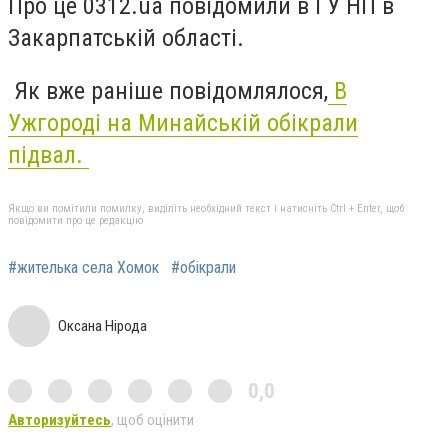
Про це 0312.ua повідомили в ГУ НП в
Закарпатській області.
Як вже раніше повідомлялося,
В
Ужгороді на Минайській обікрали
підвал.
Якщо ви помітили помилку, виділіть необхідний текст і натисніть Ctrl + Enter, щоб
повідомити про це редакцію
#жителька села Хомок
#обікрали
Оксана Нірода
0,0
Авторизуйтесь
, щоб оцінити