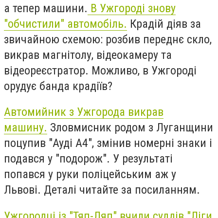
а тепер машини.
В Ужгороді знову
"обчистили" автомобіль.
Крадій діяв за
звичайною схемою: розбив переднє скло,
викрав магнітолу, відеокамеру та
відеореєстратор. Можливо, в Ужгороді
орудує банда крадіїв?
Автомийник з Ужгорода викрав
машину.
Зловмисник родом з Луганщини
поцупив "Ауді А4", змінив номерні знаки і
подався у "подорож". У результаті
попався у руки поліцейським аж у
Львові. Деталі читайте за посиланням.
Ужгородці із "Тяп-Ляп" вчили суддів "Ліги