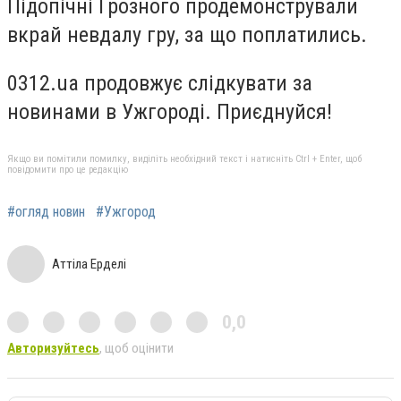
Підопічні Грозного продемонстрували
вкрай невдалу гру, за що поплатились.
0312.ua продовжує слідкувати за
новинами в Ужгороді. Приєднуйся!
Якщо ви помітили помилку, виділіть необхідний текст і натисніть Ctrl + Enter, щоб
повідомити про це редакцію
#огляд новин
#Ужгород
Аттіла Ерделі
0,0
Авторизуйтесь
, щоб оцінити