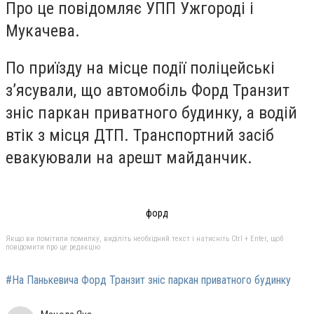
Про це повідомляє УПП Ужгороді і
Мукачева.
По приїзду на місце події поліцейські
з’ясували, що автомобіль Форд Транзит
зніс паркан приватного будинку, а водій
втік з місця ДТП. Транспортний засіб
евакуювали на арешт майданчик.
форд
Якщо ви помітили помилку, виділіть необхідний текст і натисніть Ctrl + Enter, щоб
повідомити про це редакцію
#На Панькевича Форд Транзит зніс паркан приватного будинку