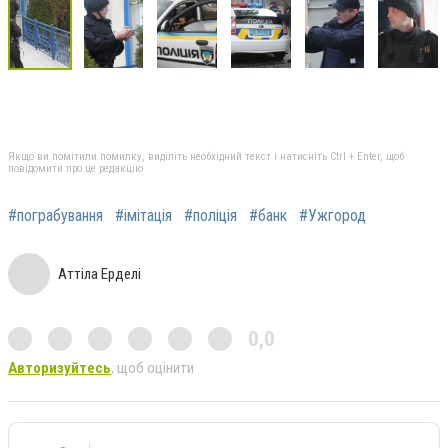
Якщо ви помітили помилку, виділіть необхідний текст і натисніть Ctrl + Enter, щоб
повідомити про це редакцію
#пограбування
#імітація
#поліція
#банк
#Ужгород
Аттіла Ерделі
0,0
Авторизуйтесь
, щоб оцінити