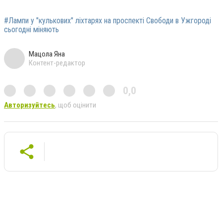
#Лампи у "кулькових" ліхтарях на проспекті Свободи в Ужгороді
сьогодні міняють
Мацола Яна
Контент-редактор
0,0
Авторизуйтесь
, щоб оцінити