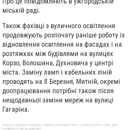
Про це повідомляють в ужгородській
міській раді.
Також фахівці з вуличного освітлення
продовжують розпочату раніше роботу із
відновлення освітлення на фасадах і на
розтяжках між будівлями на вулицях
Корзо, Волошина, Духновича у центрі
міста. Заміну ламп і кабельних ліній
проводять на 8 Березня, Митній, окремі
доопрацювання потрібні також після
нещодавньої заміни мереж на вулиці
Гагаріна.
Якщо ви помітили помилку, виділіть необхідний текст і натисніть Ctrl + Enter, щоб
повідомити про це редакцію