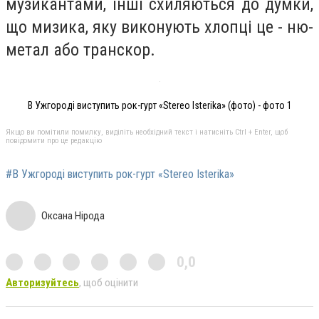
музикантами, інші схиляються до думки,
що мизика, яку виконують хлопці це - ню-
метал або транскор.
В Ужгороді виступить рок-гурт «Stereo Isterika» (фото) - фото 1
Якщо ви помітили помилку, виділіть необхідний текст і натисніть Ctrl + Enter, щоб
повідомити про це редакцію
#В Ужгороді виступить рок-гурт «Stereo Isterika»
Оксана Нірода
0,0
Авторизуйтесь
, щоб оцінити