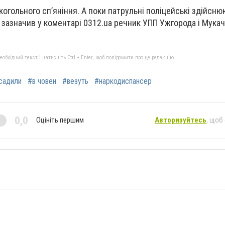
лкогольного сп’яніння. А поки патрульні поліцейські здійсн
- зазначив у коментарі 0312.ua речник УПП Ужгорода і Мука
бхідний текст і натисніть Ctrl + Enter, щоб повідомити про це редакцію
садили
#в човен
#везуть
#наркодиспансер
0,0
Оцініть першим
Авторизуйтесь
, щоб