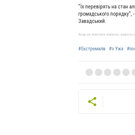
"Їх перевірять на стан а
громадського порядку", 
Завадський.
Якщо ви помітили помилку, виділіть нео
#Екстремалів
#з Ужа
#по