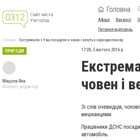
Головна
Афіша
Вакансії
О
Питання-відповідь
Головна
Екстремалів з Ужа посадили в човен і везуть в наркодиспансер
17:20, 5 лютого 2016 р.
ПРИГОДИ
Екстрема
човен і 
Мацола Яна
Контент-редактор
Зі слів очевидців, чолов
мешканцями.
Працівники ДСНС посадили
автомобіль.