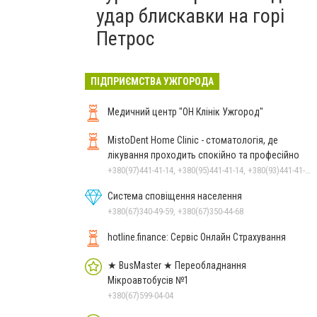
удар блискавки на горі
Петрос
ПІДПРИЄМСТВА УЖГОРОДА
Медичний центр "ОН Клінік Ужгород"
MistoDent Home Clinic - стоматологія, де
лікування проходить спокійно та професійно
+380(97)441-41-14, +380(95)441-41-14, +380(93)441-41-14
Система сповіщення населення
+380(67)340-49-59, +380(67)350-44-68
hotline.finance: Сервіс Онлайн Страхування
★ BusMaster ★ Переобладнання
Мікроавтобусів №1
+380(67)599-04-04