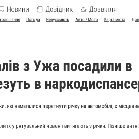
Новини
Довідник
Дозвілля
голошення
Погода
Нерухомість
Авто / Мото
Карта міста
Дов
лів з Ужа посадили в
везуть в наркодиспансе
іки, які намагалися перетнути річку на автомобілі, є місцеви
 їх у рятувальний човен і витягають з річки. Пізніше витяг