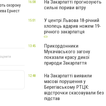
На Закарпатті прогнозують
16:08
юють охорону
сильні пориви вітру
чева Ернест
У центрі Львова 18-річний
15:01
хлопець вдарив ножем 19-
річного закарпатця
Прикордонники
13:45
Мукачівського загону
показали красу дикої
 оцінити
природи Закарпаття
На Закарпатті виявили
12:48
масові порушення у
Берегівському РТЦК:
відстрочки скасовували без
підстав