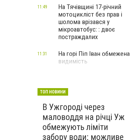
На Тячівщині 17-річний
11:49
мотоцикліст без прав і
шолома врізався у
мікроавтобус: : двоє
постраждалих
На горі Піп Іван обмежена
11:31
видимість
ТОП НОВИНИ
В Ужгороді через
маловоддя на річці Уж
обмежують ліміти
забору води: можливе