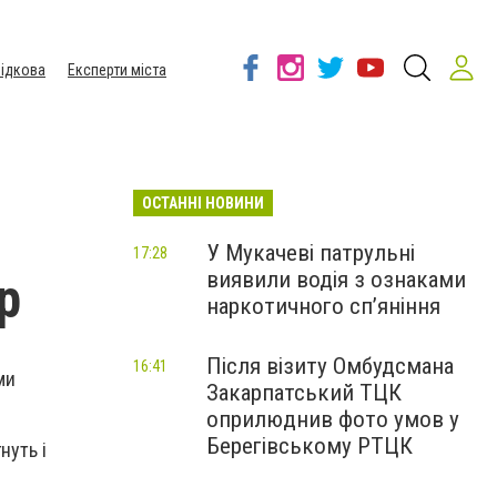
ідкова
Експерти міста
ОСТАННІ НОВИНИ
У Мукачеві патрульні
17:28
виявили водія з ознаками
р
наркотичного сп’яніння
Після візиту Омбудсмана
16:41
ми
Закарпатський ТЦК
оприлюднив фото умов у
Берегівському РТЦК
нуть і