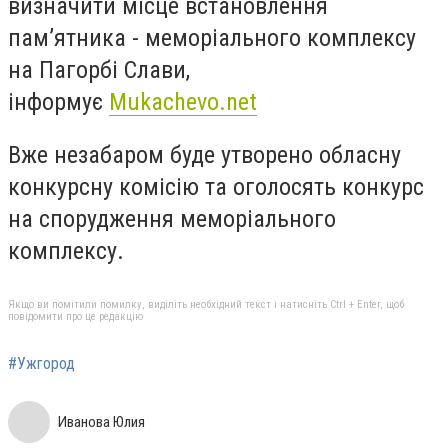
визначити місце встановлення
пам’ятника - меморіального комплексу
на Пагорбі Слави,
інформує
Mukachevo.net
Вже незабаром буде утворено обласну
конкурсну комісію та оголосять конкурс
на спорудження меморіального
комплексу.
Якщо ви помітили помилку, виділіть необхідний текст і натисніть Ctrl + Enter, щоб
повідомити про це редакцію
#Ужгород
Иванова Юлия