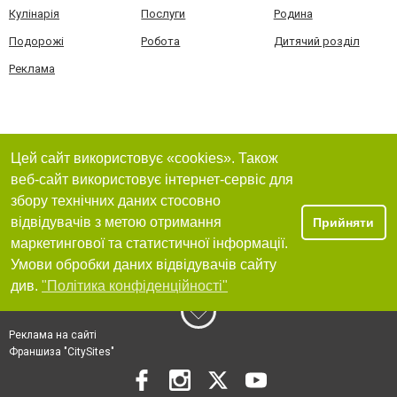
Кулінарія
Послуги
Родина
Подорожі
Робота
Дитячий розділ
Реклама
Цей сайт використовує «cookies». Також
веб-сайт використовує інтернет-сервіс для
збору технічних даних стосовно
відвідувачів з метою отримання
Прийняти
маркетингової та статистичної інформації.
Умови обробки даних відвідувачів сайту
див.
"Політика конфіденційності"
Реклама на сайті
Франшиза "CitySites"