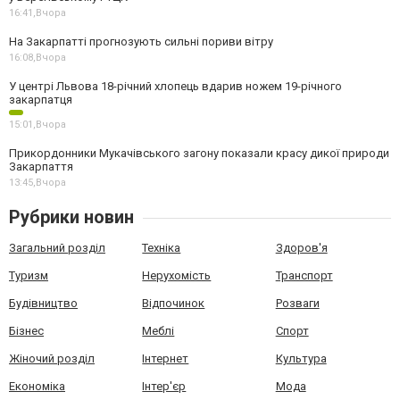
16:41,
Вчора
На Закарпатті прогнозують сильні пориви вітру
16:08,
Вчора
У центрі Львова 18-річний хлопець вдарив ножем 19-річного
закарпатця
15:01,
Вчора
Прикордонники Мукачівського загону показали красу дикої природи
Закарпаття
13:45,
Вчора
Рубрики новин
Загальний розділ
Техніка
Здоров'я
Туризм
Нерухомість
Транспорт
Будівництво
Відпочинок
Розваги
Бізнес
Меблі
Спорт
Жіночий розділ
Інтернет
Культура
Економіка
Інтер'єр
Мода