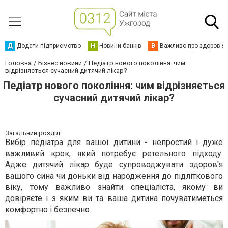
Д
Додати підприємство
Н
Новини банків
В
Важливо про здоров'я
Головна
Бізнес новини
Педіатр нового покоління: чим
відрізняється сучасний дитячий лікар?
Педіатр нового покоління: чим відрізняється
сучасний дитячий лікар?
Загальний розділ
Вибір педіатра для вашої дитини - непростий і дуже
важливий крок, який потребує ретельного підходу.
Адже дитячий лікар буде супроводжувати здоров'я
вашого сина чи доньки від народження до підліткового
віку, тому важливо знайти спеціаліста, якому ви
довіряєте і з яким ви та ваша дитина почуватиметься
комфортно і безпечно.