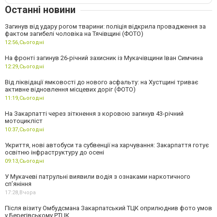
Останні новини
Загинув від удару рогом тварини: поліція відкрила провадження за
фактом загибелі чоловіка на Тячівщині (ФОТО)
12:56,
Сьогодні
На фронті загинув 26-річний захисник із Мукачівщини Іван Симчина
12:29,
Сьогодні
Від ліквідації ямковості до нового асфальту: на Хустщині триває
активне відновлення місцевих доріг (ФОТО)
11:19,
Сьогодні
На Закарпатті через зіткнення з коровою загинув 43-річний
мотоцикліст
10:37,
Сьогодні
Укриття, нові автобуси та субвенції на харчування: Закарпаття готує
освітню інфраструктуру до осені
09:13,
Сьогодні
У Мукачеві патрульні виявили водія з ознаками наркотичного
сп’яніння
17:28,
Вчора
Після візиту Омбудсмана Закарпатський ТЦК оприлюднив фото умов
у Берегівському РТЦК