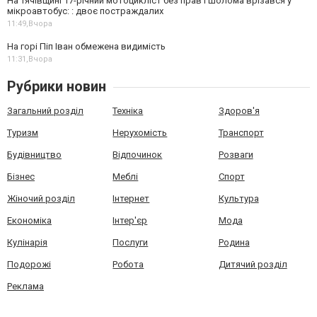
На Тячівщині 17-річний мотоцикліст без прав і шолома врізався у
мікроавтобус: : двоє постраждалих
11:49,
Вчора
На горі Піп Іван обмежена видимість
11:31,
Вчора
Рубрики новин
Загальний розділ
Техніка
Здоров'я
Туризм
Нерухомість
Транспорт
Будівництво
Відпочинок
Розваги
Бізнес
Меблі
Спорт
Жіночий розділ
Інтернет
Культура
Економіка
Інтер'єр
Мода
Кулінарія
Послуги
Родина
Подорожі
Робота
Дитячий розділ
Реклама