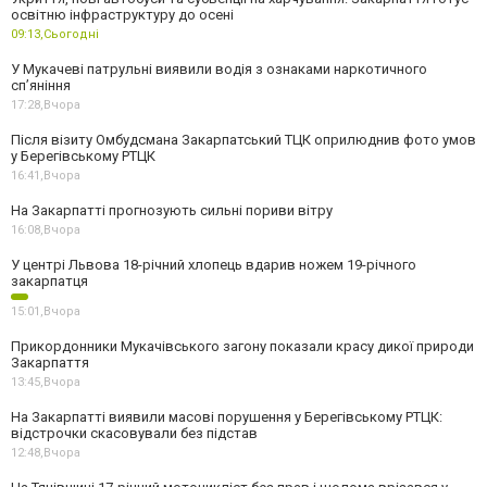
освітню інфраструктуру до осені
09:13,
Сьогодні
У Мукачеві патрульні виявили водія з ознаками наркотичного
сп’яніння
17:28,
Вчора
Після візиту Омбудсмана Закарпатський ТЦК оприлюднив фото умов
у Берегівському РТЦК
16:41,
Вчора
На Закарпатті прогнозують сильні пориви вітру
16:08,
Вчора
У центрі Львова 18-річний хлопець вдарив ножем 19-річного
закарпатця
15:01,
Вчора
Прикордонники Мукачівського загону показали красу дикої природи
Закарпаття
13:45,
Вчора
На Закарпатті виявили масові порушення у Берегівському РТЦК:
відстрочки скасовували без підстав
12:48,
Вчора