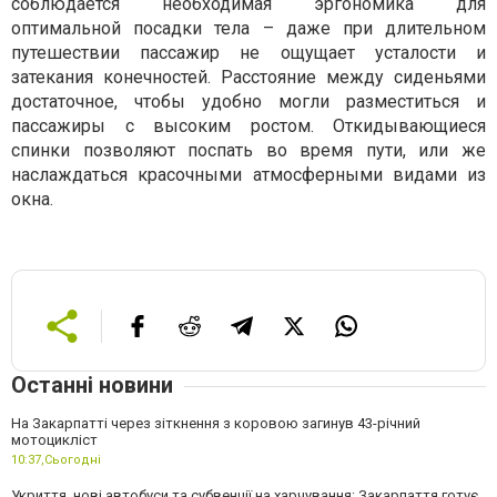
соблюдается необходимая эргономика для
оптимальной посадки тела – даже при длительном
путешествии пассажир не ощущает усталости и
затекания конечностей. Расстояние между сиденьями
достаточное, чтобы удобно могли разместиться и
пассажиры с высоким ростом. Откидывающиеся
спинки позволяют поспать во время пути, или же
наслаждаться красочными атмосферными видами из
окна.
Останні новини
На Закарпатті через зіткнення з коровою загинув 43-річний
мотоцикліст
10:37,
Сьогодні
Укриття, нові автобуси та субвенції на харчування: Закарпаття готує