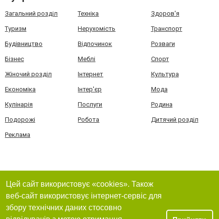
Загальний розділ
Техніка
Здоров'я
Туризм
Нерухомість
Транспорт
Будівництво
Відпочинок
Розваги
Бізнес
Меблі
Спорт
Жіночий розділ
Інтернет
Культура
Економіка
Інтер'єр
Мода
Кулінарія
Послуги
Родина
Подорожі
Робота
Дитячий розділ
Реклама
Цей сайт використовує «cookies». Також
веб-сайт використовує інтернет-сервіс для
збору технічних даних стосовно