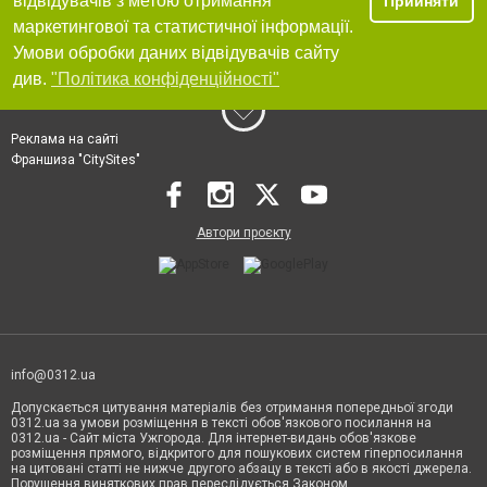
відвідувачів з метою отримання
Прийняти
маркетингової та статистичної інформації.
Умови обробки даних відвідувачів сайту
див.
"Політика конфіденційності"
Реклама на сайті
Франшиза "CitySites"
Автори проєкту
info@0312.ua
Допускається цитування матеріалів без отримання попередньої згоди
0312.ua за умови розміщення в тексті обов'язкового посилання на
0312.ua - Сайт міста Ужгорода. Для інтернет-видань обов'язкове
розміщення прямого, відкритого для пошукових систем гіперпосилання
на цитовані статті не нижче другого абзацу в тексті або в якості джерела.
Порушення виняткових прав переслідується Законом.