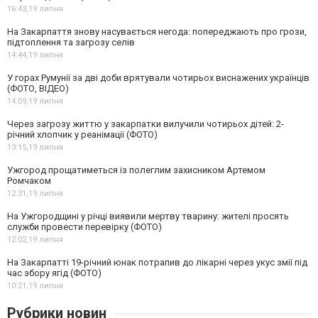
16:43,
19 липня
На Закарпаття знову насувається негода: попереджають про грози,
підтоплення та загрозу селів
14:44,
19 липня
У горах Румунії за дві доби врятували чотирьох виснажених українців
(ФОТО, ВІДЕО)
14:09,
19 липня
Через загрозу життю у закарпатки вилучили чотирьох дітей: 2-
річний хлопчик у реанімації (ФОТО)
13:15,
19 липня
Ужгород прощатиметься із полеглим захисником Артемом
Ромчаком
12:31,
19 липня
На Ужгородщині у річці виявили мертву тварину: жителі просять
служби провести перевірку (ФОТО)
12:02,
19 липня
На Закарпатті 19-річний юнак потрапив до лікарні через укус змії під
час збору ягід (ФОТО)
10:21,
19 липня
Рубрики новин