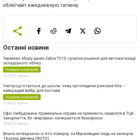
облегчает ежедневную гигиену.
Останні новини
Термінал збору даних Zebra TC15: сучасне рішення для автоматизації
складського обліку
Новини компаній
14:19,
31 липня
Ужгород готується до школи: чому ортопедичні рюкзаки Kite –
найкращий вибір для постави
Новини компаній
11:00,
27 липня
Офіс Омбудсмана: Кримінальні справи не зупиняють свавілля в ТЦК
Закарпаття, бо «верхівка» залишається безкарною
18:06,
19 липня
Впала нетверезою із 4-го поверху: на Мукачівщині ледь не загинула
14-річна дівчина (ФОТО)